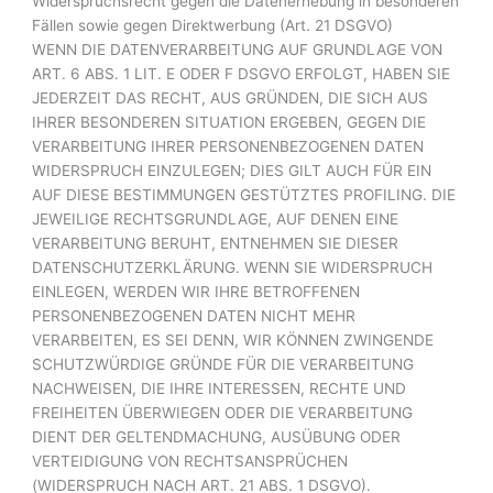
Widerspruchsrecht gegen die Datenerhebung in besonderen
Fällen sowie gegen Direktwerbung (Art. 21 DSGVO)
WENN DIE DATENVERARBEITUNG AUF GRUNDLAGE VON
ART. 6 ABS. 1 LIT. E ODER F DSGVO ERFOLGT, HABEN SIE
JEDERZEIT DAS RECHT, AUS GRÜNDEN, DIE SICH AUS
IHRER BESONDEREN SITUATION ERGEBEN, GEGEN DIE
VERARBEITUNG IHRER PERSONENBEZOGENEN DATEN
WIDERSPRUCH EINZULEGEN; DIES GILT AUCH FÜR EIN
AUF DIESE BESTIMMUNGEN GESTÜTZTES PROFILING. DIE
JEWEILIGE RECHTSGRUNDLAGE, AUF DENEN EINE
VERARBEITUNG BERUHT, ENTNEHMEN SIE DIESER
DATENSCHUTZERKLÄRUNG. WENN SIE WIDERSPRUCH
EINLEGEN, WERDEN WIR IHRE BETROFFENEN
PERSONENBEZOGENEN DATEN NICHT MEHR
VERARBEITEN, ES SEI DENN, WIR KÖNNEN ZWINGENDE
SCHUTZWÜRDIGE GRÜNDE FÜR DIE VERARBEITUNG
NACHWEISEN, DIE IHRE INTERESSEN, RECHTE UND
FREIHEITEN ÜBERWIEGEN ODER DIE VERARBEITUNG
DIENT DER GELTENDMACHUNG, AUSÜBUNG ODER
VERTEIDIGUNG VON RECHTSANSPRÜCHEN
(WIDERSPRUCH NACH ART. 21 ABS. 1 DSGVO).