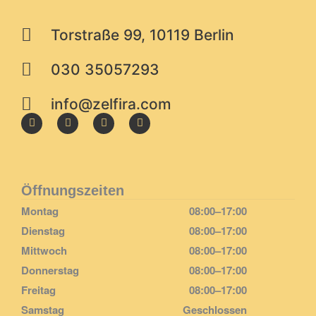
Torstraße 99, 10119 Berlin
030 35057293
info@zelfira.com
I
F
L
X
n
a
i
i
s
c
n
n
t
e
k
g
a
b
e
g
o
d
r
o
i
Öffnungszeiten
a
k
n
m
Montag
08:00–17:00
Dienstag
08:00–17:00
Mittwoch
08:00–17:00
Donnerstag
08:00–17:00
Freitag
08:00–17:00
Samstag
Geschlossen